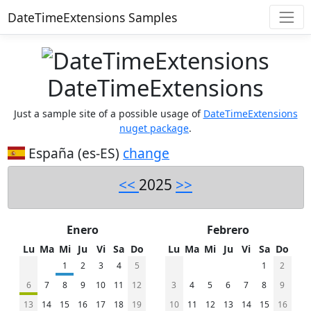
DateTimeExtensions Samples
DateTimeExtensions
Just a sample site of a possible usage of
DateTimeExtensions
nuget package
.
España (es-ES)
change
<<
2025
>>
Enero
Febrero
Lu
Ma
Mi
Ju
Vi
Sa
Do
Lu
Ma
Mi
Ju
Vi
Sa
Do
1
2
3
4
5
1
2
6
7
8
9
10
11
12
3
4
5
6
7
8
9
13
14
15
16
17
18
19
10
11
12
13
14
15
16